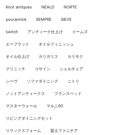
Knot antiques
NEALD
NORTE
pourannick
SEMPRE
SIEVE
switch
アンティーク仕上げ
イームズ
エーフラット
オイルフィニッシュ
オイル仕上げ
カリガリス
カリモク
グリニッチ
コサイン
シェルチェア
シーヴ
ソファダイニング
ニトリ
ノットアンティークス
フランスベッド
マスターウォール
マルニ60
リビングダイニングセット
リラックスフォーム
冨士ファニチア